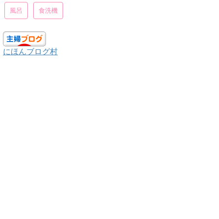
風呂
食洗機
にほんブログ村