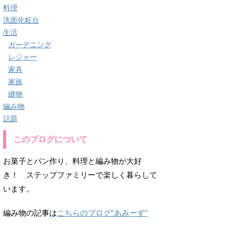
料理
洗面化粧台
生活
ガーデニング
レジャー
家具
家族
縫物
編み物
話題
このブログについて
お菓子とパン作り、料理と編み物が大好
き！ ステップファミリーで楽しく暮らして
います。
編み物の記事は
こちらのブログ"あみーず”