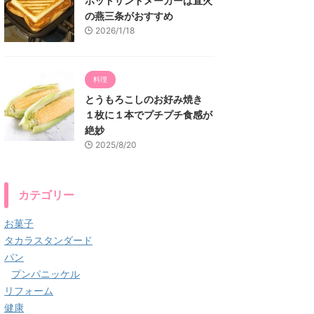
ホットサンドメーカーは直火
の燕三条がおすすめ
2026/1/18
料理
とうもろこしのお好み焼き
１枚に１本でプチプチ食感が
絶妙
2025/8/20
カテゴリー
お菓子
タカラスタンダード
パン
プンパニッケル
リフォーム
健康