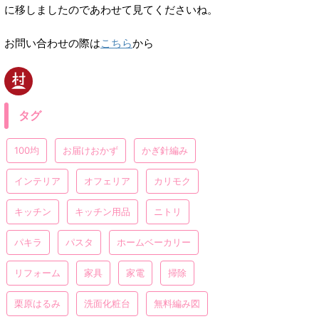
に移しましたのであわせて見てくださいね。
お問い合わせの際は
こちら
から
タグ
100均
お届けおかず
かぎ針編み
インテリア
オフェリア
カリモク
キッチン
キッチン用品
ニトリ
パキラ
パスタ
ホームベーカリー
リフォーム
家具
家電
掃除
栗原はるみ
洗面化粧台
無料編み図