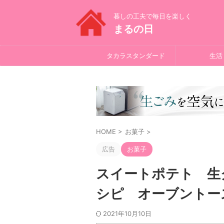
暮しの工夫で毎日を楽しく
まるの日
タカラスタンダード
生活
HOME
>
お菓子
>
広告
お菓子
スイートポテト 生
シピ オーブントー
2021年10月10日