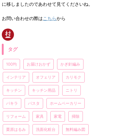
に移しましたのであわせて見てくださいね。
お問い合わせの際は
こちら
から
タグ
100均
お届けおかず
かぎ針編み
インテリア
オフェリア
カリモク
キッチン
キッチン用品
ニトリ
パキラ
パスタ
ホームベーカリー
リフォーム
家具
家電
掃除
栗原はるみ
洗面化粧台
無料編み図