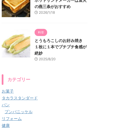
ホットサンドメーカーは直火
の燕三条がおすすめ
2026/1/18
料理
とうもろこしのお好み焼き
１枚に１本でプチプチ食感が
絶妙
2025/8/20
カテゴリー
お菓子
タカラスタンダード
パン
プンパニッケル
リフォーム
健康