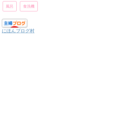
風呂
食洗機
にほんブログ村