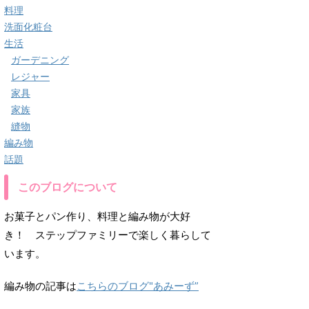
料理
洗面化粧台
生活
ガーデニング
レジャー
家具
家族
縫物
編み物
話題
このブログについて
お菓子とパン作り、料理と編み物が大好
き！ ステップファミリーで楽しく暮らして
います。
編み物の記事は
こちらのブログ"あみーず”