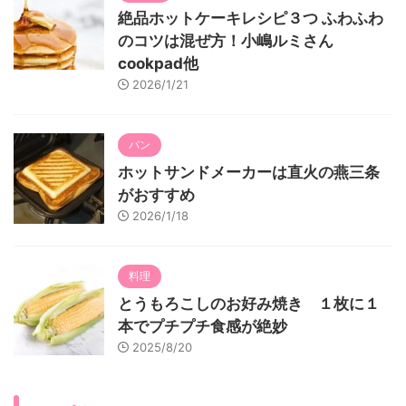
絶品ホットケーキレシピ３つ ふわふわ
のコツは混ぜ方！小嶋ルミさん
cookpad他
2026/1/21
パン
ホットサンドメーカーは直火の燕三条
がおすすめ
2026/1/18
料理
とうもろこしのお好み焼き １枚に１
本でプチプチ食感が絶妙
2025/8/20