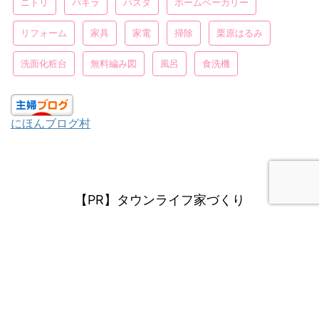
ニトリ
パキラ
パスタ
ホームベーカリー
リフォーム
家具
家電
掃除
栗原はるみ
洗面化粧台
無料編み図
風呂
食洗機
にほんブログ村
【PR】タウンライフ家づくり
タカラスタンダード
プライバシーポリシー
暮しの工夫で毎日を楽しく