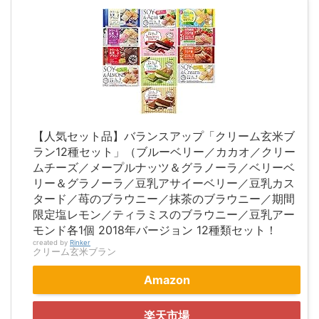
【人気セット品】バランスアップ「クリーム玄米ブ
ラン12種セット」（ブルーベリー／カカオ／クリー
ムチーズ／メープルナッツ＆グラノーラ／ベリーベ
リー＆グラノーラ／豆乳アサイーベリー／豆乳カス
タード／苺のブラウニー／抹茶のブラウニー／期間
限定塩レモン／ティラミスのブラウニー／豆乳アー
モンド各1個 2018年バージョン 12種類セット！
created by
Rinker
クリーム玄米ブラン
Amazon
楽天市場