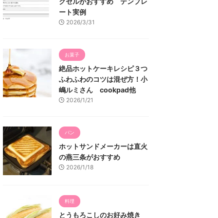
クセルがおすすめ テンプレ
ート実例
2026/3/31
お菓子
絶品ホットケーキレシピ３つ
ふわふわのコツは混ぜ方！小
嶋ルミさん cookpad他
2026/1/21
パン
ホットサンドメーカーは直火
の燕三条がおすすめ
2026/1/18
料理
とうもろこしのお好み焼き