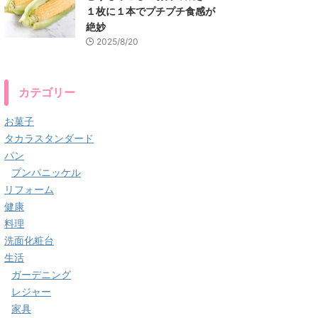
１枚に１本でプチプチ食感が
絶妙
2025/8/20
カテゴリー
お菓子
タカラスタンダード
パン
プンパニッケル
リフォーム
健康
料理
洗面化粧台
生活
ガーデニング
レジャー
家具