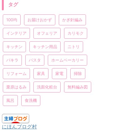
タグ
100均
お届けおかず
かぎ針編み
インテリア
オフェリア
カリモク
キッチン
キッチン用品
ニトリ
パキラ
パスタ
ホームベーカリー
リフォーム
家具
家電
掃除
栗原はるみ
洗面化粧台
無料編み図
風呂
食洗機
にほんブログ村