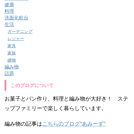
健康
料理
洗面化粧台
生活
ガーデニング
レジャー
家具
家族
縫物
編み物
話題
このブログについて
お菓子とパン作り、料理と編み物が大好き！ ステ
ップファミリーで楽しく暮らしています。
編み物の記事は
こちらのブログ"あみーず”