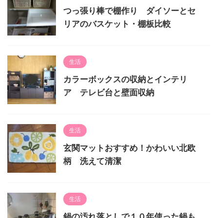
つっ張り棒で棚作り ダイソーとセ
リアのバスケット・棚板比較
生活
カラーボックスの収納とインテリ
ア テレビ台と壁面収納
生活
玄関マットおすすめ！かわいい北欧
柄 洗えて清潔
生活
鍋の汚れ落としで１０年使った鍋も