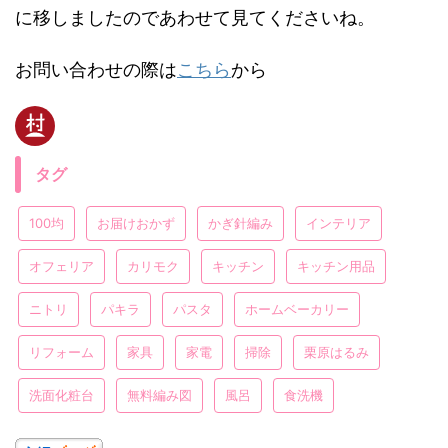
に移しましたのであわせて見てくださいね。
お問い合わせの際は
こちら
から
タグ
100均
お届けおかず
かぎ針編み
インテリア
オフェリア
カリモク
キッチン
キッチン用品
ニトリ
パキラ
パスタ
ホームベーカリー
リフォーム
家具
家電
掃除
栗原はるみ
洗面化粧台
無料編み図
風呂
食洗機