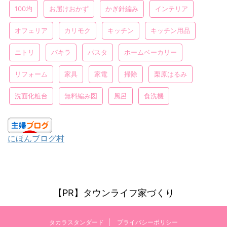
100均
お届けおかず
かぎ針編み
インテリア
オフェリア
カリモク
キッチン
キッチン用品
ニトリ
パキラ
パスタ
ホームベーカリー
リフォーム
家具
家電
掃除
栗原はるみ
洗面化粧台
無料編み図
風呂
食洗機
にほんブログ村
【PR】タウンライフ家づくり
タカラスタンダード
プライバシーポリシー