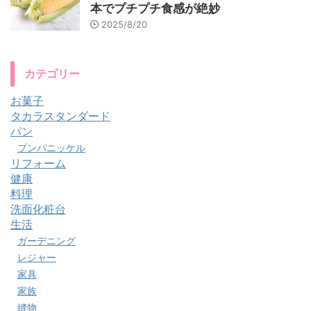
本でプチプチ食感が絶妙
2025/8/20
カテゴリー
お菓子
タカラスタンダード
パン
プンパニッケル
リフォーム
健康
料理
洗面化粧台
生活
ガーデニング
レジャー
家具
家族
縫物