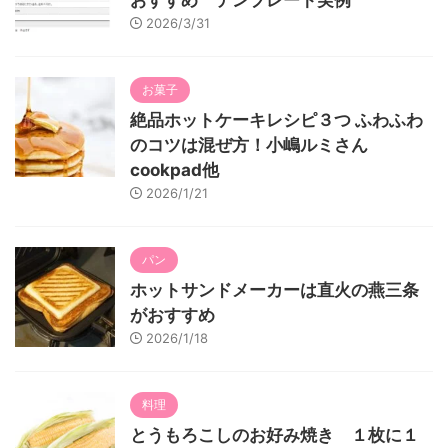
おすすめ テンプレート実例
2026/3/31
お菓子
絶品ホットケーキレシピ３つ ふわふわ
のコツは混ぜ方！小嶋ルミさん
cookpad他
2026/1/21
パン
ホットサンドメーカーは直火の燕三条
がおすすめ
2026/1/18
料理
とうもろこしのお好み焼き １枚に１