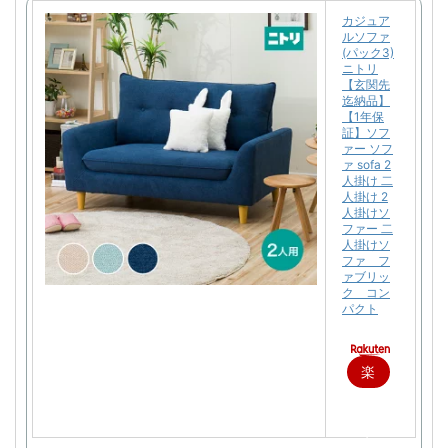
カジュア
ルソファ
(パック3)
ニトリ
【玄関先
迄納品】
【1年保
証】ソフ
ァー ソフ
ァ sofa 2
人掛け 二
人掛け 2
人掛けソ
ファー 二
人掛けソ
ファ フ
ァブリッ
ク コン
パクト
楽
天
で