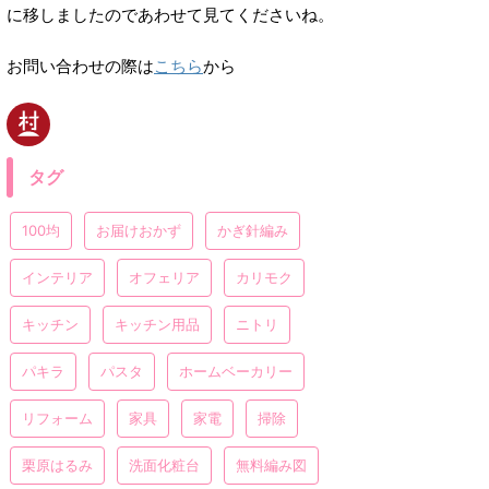
に移しましたのであわせて見てくださいね。
お問い合わせの際は
こちら
から
タグ
100均
お届けおかず
かぎ針編み
インテリア
オフェリア
カリモク
キッチン
キッチン用品
ニトリ
パキラ
パスタ
ホームベーカリー
リフォーム
家具
家電
掃除
栗原はるみ
洗面化粧台
無料編み図