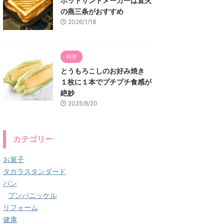
ホットサンドメーカーは直火
の燕三条がおすすめ
2026/1/18
料理
とうもろこしのお好み焼き
１枚に１本でプチプチ食感が
絶妙
2025/8/20
カテゴリー
お菓子
タカラスタンダード
パン
プンパニッケル
リフォーム
健康