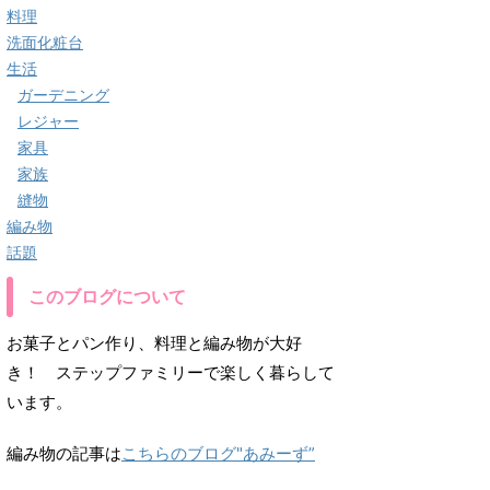
料理
洗面化粧台
生活
ガーデニング
レジャー
家具
家族
縫物
編み物
話題
このブログについて
お菓子とパン作り、料理と編み物が大好
き！ ステップファミリーで楽しく暮らして
います。
編み物の記事は
こちらのブログ"あみーず”