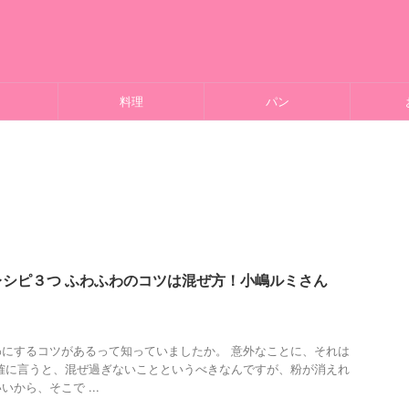
料理
パン
レシピ３つ ふわふわのコツは混ぜ方！小嶋ルミさん
にするコツがあるって知っていましたか。 意外なことに、それは
確に言うと、混ぜ過ぎないことというべきなんですが、粉が消えれ
から、そこで ...