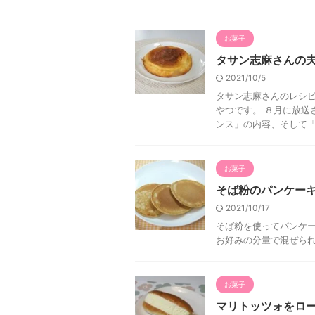
お菓子
タサン志麻さんの
2021/10/5
タサン志麻さんのレシ
やつです。 ８月に放送
ンス」の内容、そして「夫
お菓子
そば粉のパンケーキ
2021/10/17
そば粉を使ってパンケー
お好みの分量で混ぜられ
お菓子
マリトッツォをロ