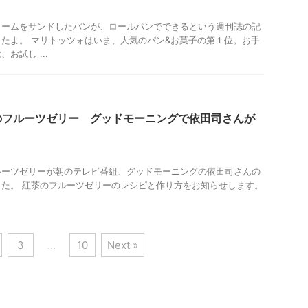
リームをサンドしたパンが、ロールパンでできるという週刊誌の記
たよ。 マリトッツォはいま、人気のパン&お菓子の第１位。お手
お試し ...
のフルーツゼリー グッドモーニングで依田司さんが
ルーツゼリーが朝のテレビ番組、グッドモーニングの依田司さんの
た。 紅茶のフルーツゼリーのレシピと作り方をお知らせします。
3
…
10
Next »