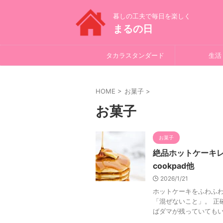
暮しの工夫で毎日を楽しく
まるの日
タカラスタンダード
生活
HOME
>
お菓子
>
お菓子
お菓子
絶品ホットケーキ
cookpad他
2026/1/21
ホットケーキをふわふわ
「混ぜないこと」。 正
ばダマが残っていてもいい