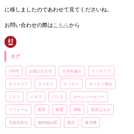
に移しましたのであわせて見てくださいね。
お問い合わせの際は
こちら
から
タグ
100均
お届けおかず
かぎ針編み
インテリア
オフェリア
カリモク
キッチン
キッチン用品
ニトリ
パキラ
パスタ
ホームベーカリー
リフォーム
家具
家電
掃除
栗原はるみ
洗面化粧台
無料編み図
風呂
食洗機