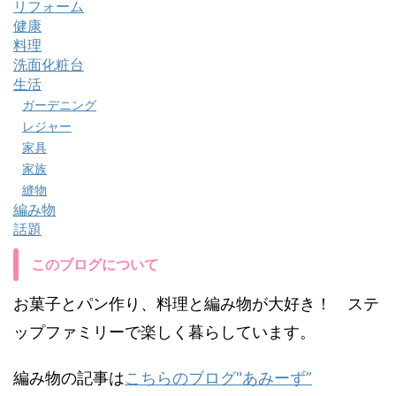
リフォーム
健康
料理
洗面化粧台
生活
ガーデニング
レジャー
家具
家族
縫物
編み物
話題
このブログについて
お菓子とパン作り、料理と編み物が大好き！ ステ
ップファミリーで楽しく暮らしています。
編み物の記事は
こちらのブログ"あみーず”