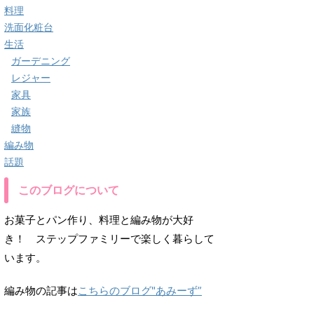
料理
洗面化粧台
生活
ガーデニング
レジャー
家具
家族
縫物
編み物
話題
このブログについて
お菓子とパン作り、料理と編み物が大好
き！ ステップファミリーで楽しく暮らして
います。
編み物の記事は
こちらのブログ"あみーず”