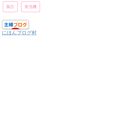
風呂
食洗機
にほんブログ村