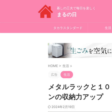
暮しの工夫で毎日を楽しく
まるの日
タカラスタンダード
生活
HOME
>
生活
>
広告
生活
メタルラックと１０
ンの収納力アップ
2024年2月19日