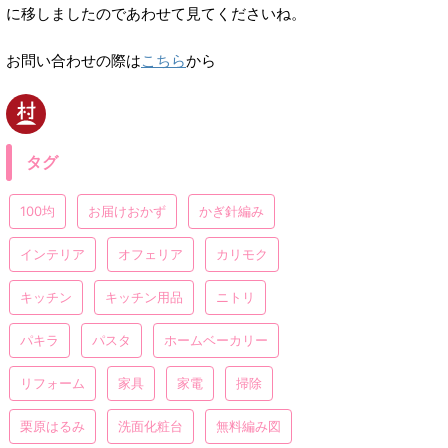
に移しましたのであわせて見てくださいね。
お問い合わせの際は
こちら
から
タグ
100均
お届けおかず
かぎ針編み
インテリア
オフェリア
カリモク
キッチン
キッチン用品
ニトリ
パキラ
パスタ
ホームベーカリー
リフォーム
家具
家電
掃除
栗原はるみ
洗面化粧台
無料編み図