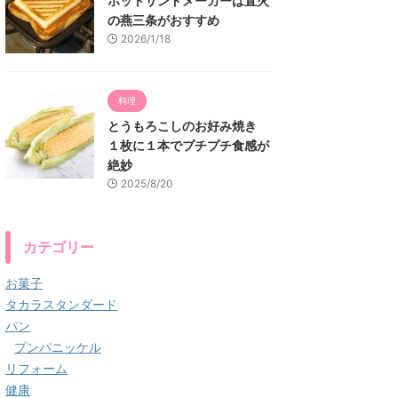
ホットサンドメーカーは直火
の燕三条がおすすめ
2026/1/18
料理
とうもろこしのお好み焼き
１枚に１本でプチプチ食感が
絶妙
2025/8/20
カテゴリー
お菓子
タカラスタンダード
パン
プンパニッケル
リフォーム
健康