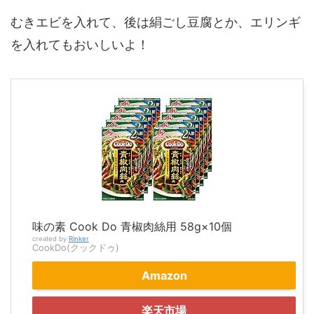
むきエビを入れて、後は絹ごし豆腐とか、エリンギ
を入れてもおいしいよ！
味の素 Cook Do 青椒肉絲用 58g×10個
created by
Rinker
CookDo(クックドゥ)
Amazon
楽天市場