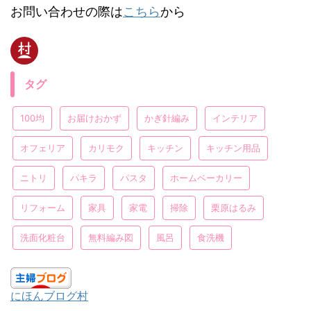
お問い合わせの際は
こちら
から
タグ
100均
お届けおかず
かぎ針編み
インテリア
オフェリア
カリモク
キッチン
キッチン用品
ニトリ
パキラ
パスタ
ホームベーカリー
リフォーム
家具
家電
掃除
栗原はるみ
洗面化粧台
無料編み図
風呂
食洗機
にほんブログ村