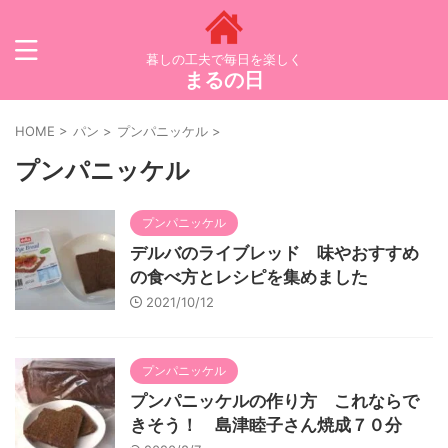
暮しの工夫で毎日を楽しく
まるの日
HOME
>
パン
>
プンパニッケル
>
プンパニッケル
プンパニッケル
デルバのライブレッド 味やおすすめ
の食べ方とレシピを集めました
2021/10/12
プンパニッケル
プンパニッケルの作り方 これならで
きそう！ 島津睦子さん焼成７０分