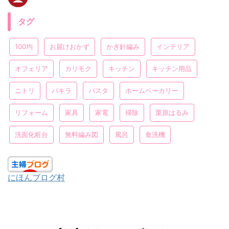
タグ
100均
お届けおかず
かぎ針編み
インテリア
オフェリア
カリモク
キッチン
キッチン用品
ニトリ
パキラ
パスタ
ホームベーカリー
リフォーム
家具
家電
掃除
栗原はるみ
洗面化粧台
無料編み図
風呂
食洗機
にほんブログ村