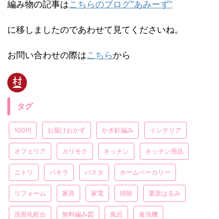
編み物の記事は
こちらのブログ"あみーず”
に移しましたのであわせて見てくださいね。
お問い合わせの際は
こちら
から
タグ
100均
お届けおかず
かぎ針編み
インテリア
オフェリア
カリモク
キッチン
キッチン用品
ニトリ
パキラ
パスタ
ホームベーカリー
リフォーム
家具
家電
掃除
栗原はるみ
洗面化粧台
無料編み図
風呂
食洗機