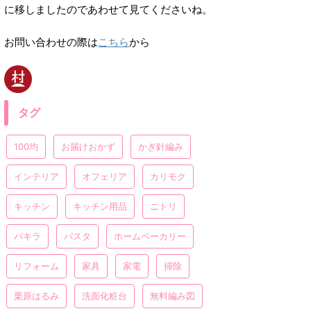
に移しましたのであわせて見てくださいね。
お問い合わせの際は
こちら
から
タグ
100均
お届けおかず
かぎ針編み
インテリア
オフェリア
カリモク
キッチン
キッチン用品
ニトリ
パキラ
パスタ
ホームベーカリー
リフォーム
家具
家電
掃除
栗原はるみ
洗面化粧台
無料編み図