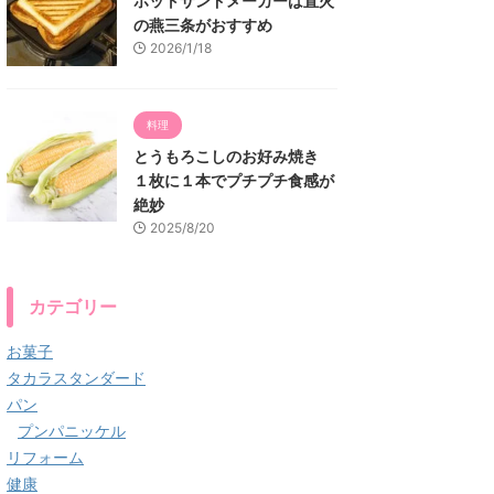
ホットサンドメーカーは直火
の燕三条がおすすめ
2026/1/18
料理
とうもろこしのお好み焼き
１枚に１本でプチプチ食感が
絶妙
2025/8/20
カテゴリー
お菓子
タカラスタンダード
パン
プンパニッケル
リフォーム
健康