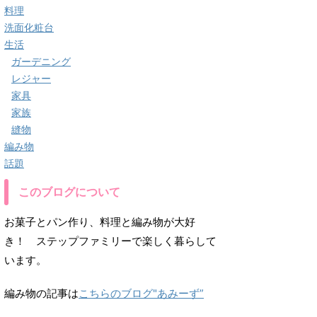
料理
洗面化粧台
生活
ガーデニング
レジャー
家具
家族
縫物
編み物
話題
このブログについて
お菓子とパン作り、料理と編み物が大好
き！ ステップファミリーで楽しく暮らして
います。
編み物の記事は
こちらのブログ"あみーず”