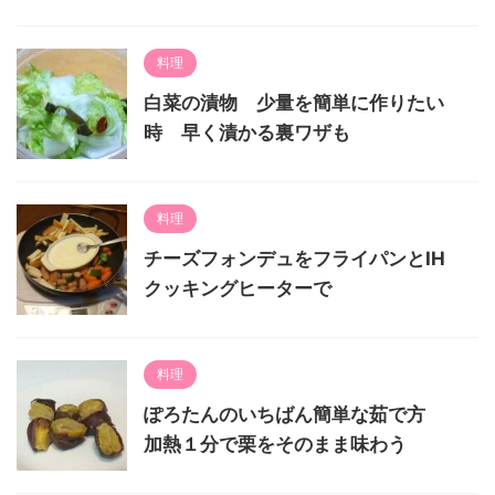
料理
白菜の漬物 少量を簡単に作りたい
時 早く漬かる裏ワザも
料理
チーズフォンデュをフライパンとIH
クッキングヒーターで
料理
ぽろたんのいちばん簡単な茹で方
加熱１分で栗をそのまま味わう