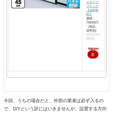
ルタイプ
ブラック
【送料無
料】
価格：
76926円
（税込、
送料別)
(2020/12/
9時点)
楽
天
で
購
入
今回、うちの場合だと、外部の業者は必ず入るの
で、DIYという訳にはいきませんが、設置する方向