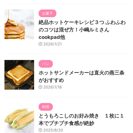
お菓子
絶品ホットケーキレシピ３つ ふわふわ
のコツは混ぜ方！小嶋ルミさん
cookpad他
2026/1/21
パン
ホットサンドメーカーは直火の燕三条
がおすすめ
2026/1/18
料理
とうもろこしのお好み焼き １枚に１
本でプチプチ食感が絶妙
2025/8/20