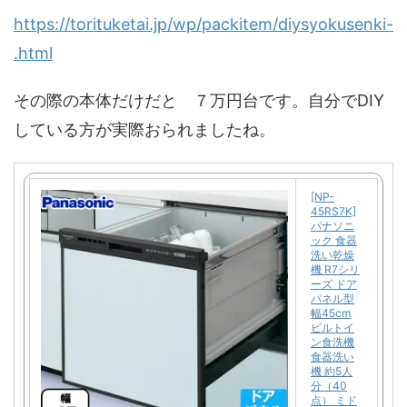
https://torituketai.jp/wp/packitem/diysyokusenki-
.html
その際の本体だけだと ７万円台です。自分でDIY
している方が実際おられましたね。
[NP-
45RS7K]
パナソニ
ック 食器
洗い乾燥
機 R7シリ
ーズ ドア
パネル型
幅45cm
ビルトイ
ン食洗機
食器洗い
機 約5人
分（40
点） ミド