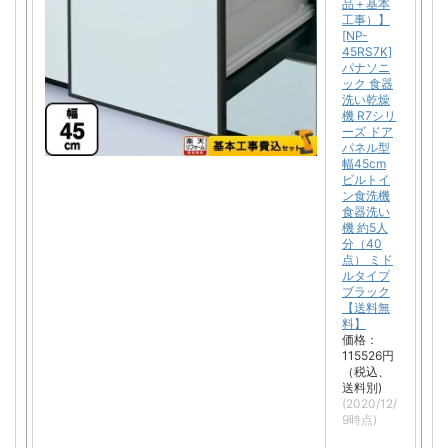
品＋基本
工事）】
[NP-
45RS7K]
パナソニ
ック 食器
洗い乾燥
機 R7シリ
ーズ ドア
パネル型
幅45cm
ビルトイ
ン食洗機
食器洗い
機 約5人
分（40
点） ミド
ルタイプ
ブラック
【送料無
料】
価格：
115526円
（税込、
送料別)
(2020/12/
9時点)