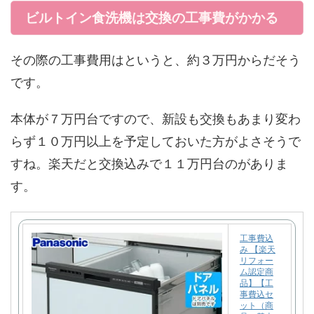
ビルトイン食洗機は交換の工事費がかかる
その際の工事費用はというと、約３万円からだそう
です。
本体が７万円台ですので、新設も交換もあまり変わ
らず１０万円以上を予定しておいた方がよさそうで
すね。楽天だと交換込みで１１万円台のがありま
す。
工事費込
み 【楽天
リフォー
ム認定商
品】【工
事費込セ
ット（商