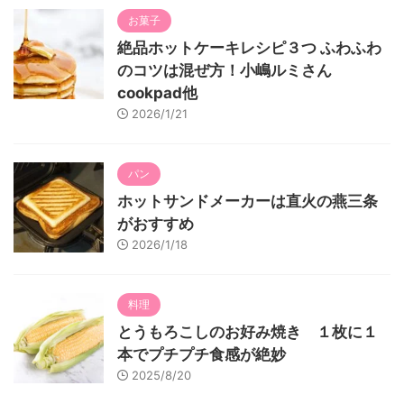
お菓子
絶品ホットケーキレシピ３つ ふわふわ
のコツは混ぜ方！小嶋ルミさん
cookpad他
2026/1/21
パン
ホットサンドメーカーは直火の燕三条
がおすすめ
2026/1/18
料理
とうもろこしのお好み焼き １枚に１
本でプチプチ食感が絶妙
2025/8/20