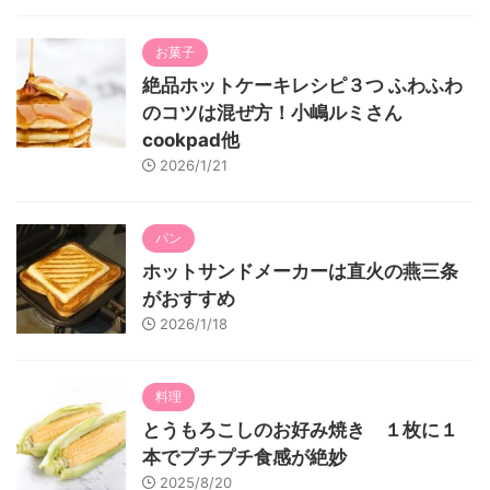
お菓子
絶品ホットケーキレシピ３つ ふわふわ
のコツは混ぜ方！小嶋ルミさん
cookpad他
2026/1/21
パン
ホットサンドメーカーは直火の燕三条
がおすすめ
2026/1/18
料理
とうもろこしのお好み焼き １枚に１
本でプチプチ食感が絶妙
2025/8/20