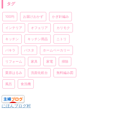
タグ
100均
お届けおかず
かぎ針編み
インテリア
オフェリア
カリモク
キッチン
キッチン用品
ニトリ
パキラ
パスタ
ホームベーカリー
リフォーム
家具
家電
掃除
栗原はるみ
洗面化粧台
無料編み図
風呂
食洗機
にほんブログ村