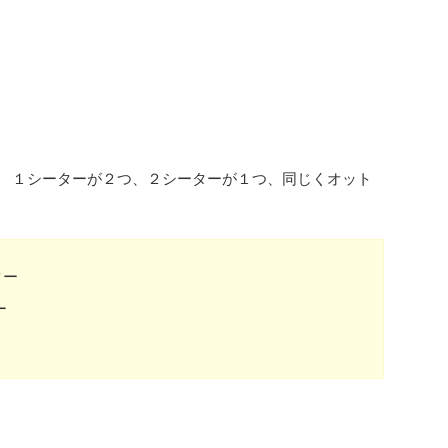
ア １シーターが２つ、２シーターが１つ、同じくオット
ター
ー