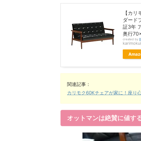
【カリモ
ダードブ
証3年 
奥行70
created by
R
karimo
Amaz
関連記事：
カリモク60Kチェアが家に！座り
オットマンは絶賛に値す