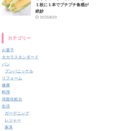
１枚に１本でプチプチ食感が
絶妙
2025/8/20
カテゴリー
お菓子
タカラスタンダード
パン
プンパニッケル
リフォーム
健康
料理
洗面化粧台
生活
ガーデニング
レジャー
家具