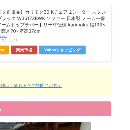
ク正規品】カリモク60 Kチェア 2シーター スタン
ラック W36173BWK ソファー 日本製 メーカー保
アームトップラバートリー材仕様 karimoku 幅133×
×高さ70×座高37cm
inker
ku(カリモク)
on
楽天市場
Yahooショッピング
心地は・疲れる？の疑問にお答え
る