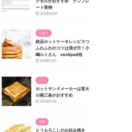
クセルがおすすめ テンプレ
ート実例
2026/3/31
お菓子
絶品ホットケーキレシピ３つ
ふわふわのコツは混ぜ方！小
嶋ルミさん cookpad他
2026/1/21
パン
ホットサンドメーカーは直火
の燕三条がおすすめ
2026/1/18
料理
とうもろこしのお好み焼き