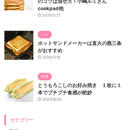
のコツは混ぜ方！小嶋ルミさん
cookpad他
2026/1/21
パン
ホットサンドメーカーは直火の燕三条
がおすすめ
2026/1/18
料理
とうもろこしのお好み焼き １枚に１
本でプチプチ食感が絶妙
2025/8/20
カテゴリー