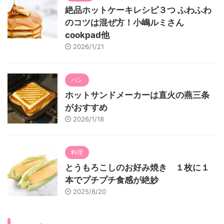
絶品ホットケーキレシピ３つ ふわふわ
のコツは混ぜ方！小嶋ルミさん
cookpad他
2026/1/21
パン
ホットサンドメーカーは直火の燕三条
がおすすめ
2026/1/18
料理
とうもろこしのお好み焼き １枚に１
本でプチプチ食感が絶妙
2025/8/20