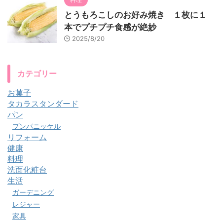
とうもろこしのお好み焼き １枚に１
本でプチプチ食感が絶妙
2025/8/20
カテゴリー
お菓子
タカラスタンダード
パン
プンパニッケル
リフォーム
健康
料理
洗面化粧台
生活
ガーデニング
レジャー
家具