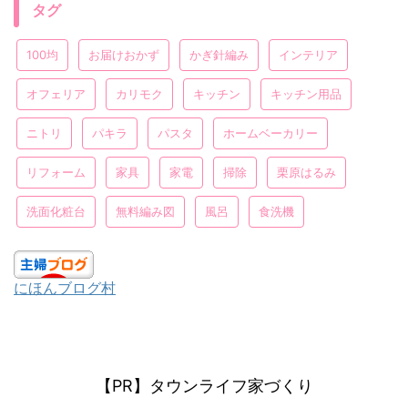
タグ
100均
お届けおかず
かぎ針編み
インテリア
オフェリア
カリモク
キッチン
キッチン用品
ニトリ
パキラ
パスタ
ホームベーカリー
リフォーム
家具
家電
掃除
栗原はるみ
洗面化粧台
無料編み図
風呂
食洗機
にほんブログ村
【PR】タウンライフ家づくり