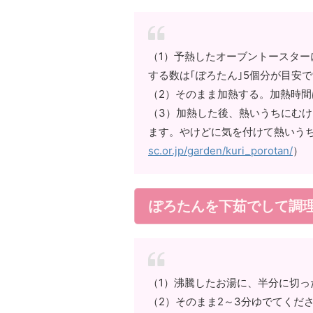
（1）予熱したオーブントースター
する数は｢ぽろたん｣5個分が目安
（2）そのまま加熱する。加熱時間は
（3）加熱した後、熱いうちにむ
ます。やけどに気を付けて熱いう
sc.or.jp/garden/kuri_porotan/
）
ぽろたんを下茹でして調
（1）沸騰したお湯に、半分に切っ
（2）そのまま2～3分ゆでてくだ