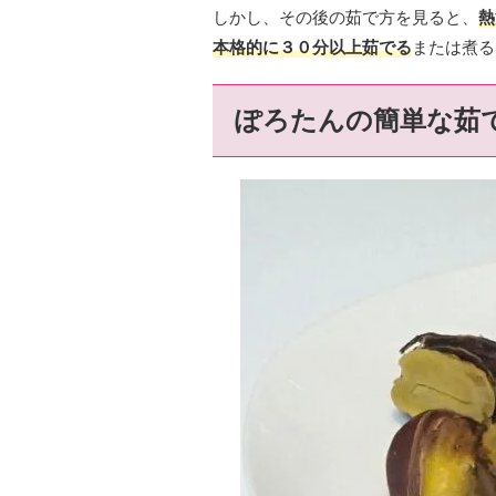
しかし、その後の茹で方を見ると、
熱
本格的に３０分以上茹でる
または煮る
ぽろたんの簡単な茹