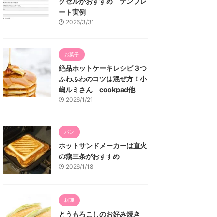
クセルがおすすめ テンプレ
ート実例
2026/3/31
お菓子
絶品ホットケーキレシピ３つ
ふわふわのコツは混ぜ方！小
嶋ルミさん cookpad他
2026/1/21
パン
ホットサンドメーカーは直火
の燕三条がおすすめ
2026/1/18
料理
とうもろこしのお好み焼き