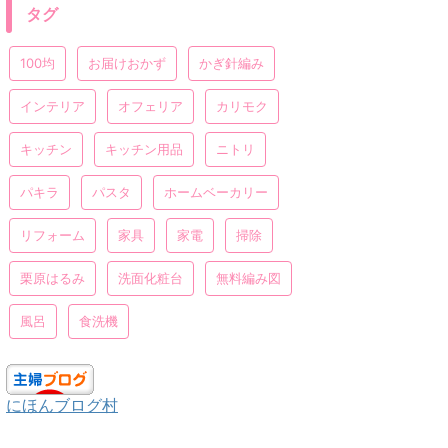
タグ
100均
お届けおかず
かぎ針編み
インテリア
オフェリア
カリモク
キッチン
キッチン用品
ニトリ
パキラ
パスタ
ホームベーカリー
リフォーム
家具
家電
掃除
栗原はるみ
洗面化粧台
無料編み図
風呂
食洗機
にほんブログ村