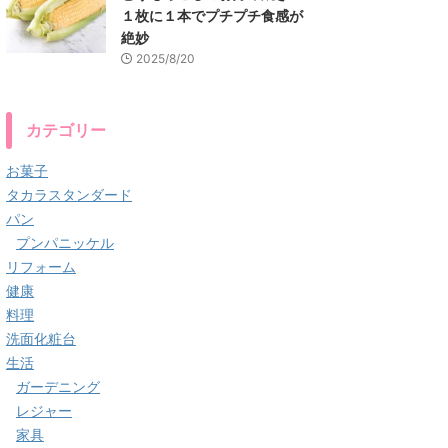
１枚に１本でプチプチ食感が
絶妙
2025/8/20
カテゴリー
お菓子
タカラスタンダード
パン
プンパニッケル
リフォーム
健康
料理
洗面化粧台
生活
ガーデニング
レジャー
家具