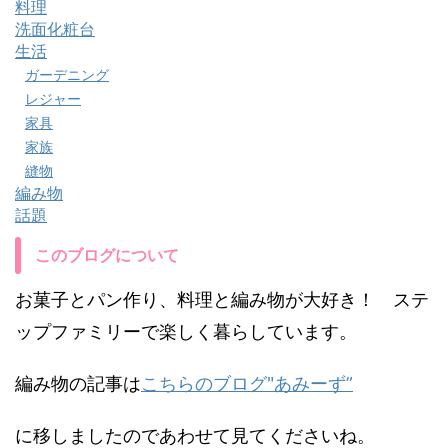
料理
洗面化粧台
生活
ガーデニング
レジャー
家具
家族
縫物
編み物
話題
このブログについて
お菓子とパン作り、料理と編み物が大好き！ ステ
ップファミリーで楽しく暮らしています。
編み物の記事は
こちらのブログ"あみーず”
に移しましたのであわせて見てくださいね。