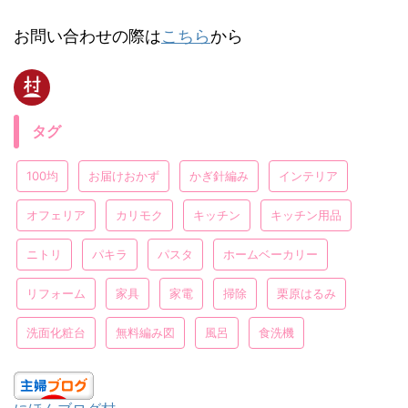
お問い合わせの際は
こちら
から
タグ
100均
お届けおかず
かぎ針編み
インテリア
オフェリア
カリモク
キッチン
キッチン用品
ニトリ
パキラ
パスタ
ホームベーカリー
リフォーム
家具
家電
掃除
栗原はるみ
洗面化粧台
無料編み図
風呂
食洗機