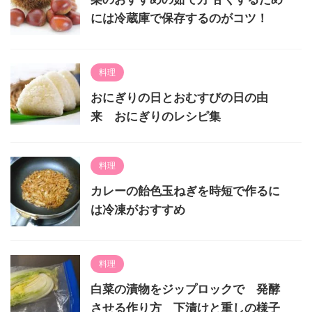
には冷蔵庫で保存するのがコツ！
料理
おにぎりの日とおむすびの日の由
来 おにぎりのレシピ集
料理
カレーの飴色玉ねぎを時短で作るに
は冷凍がおすすめ
料理
白菜の漬物をジップロックで 発酵
させる作り方 下漬けと重しの様子