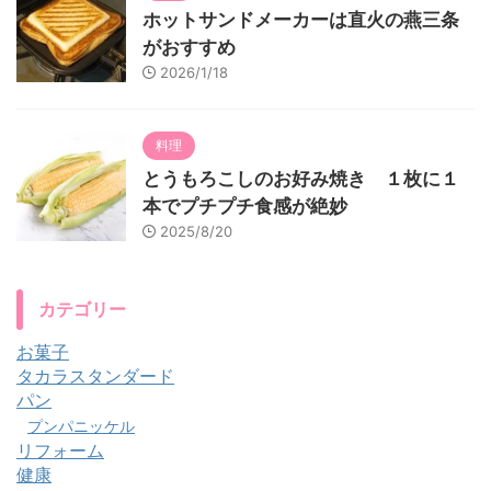
ホットサンドメーカーは直火の燕三条
がおすすめ
2026/1/18
料理
とうもろこしのお好み焼き １枚に１
本でプチプチ食感が絶妙
2025/8/20
カテゴリー
お菓子
タカラスタンダード
パン
プンパニッケル
リフォーム
健康