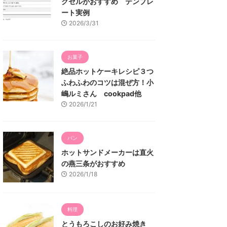
クセルがおすすめ テンプレ
ート実例
2026/3/31
お菓子
絶品ホットケーキレシピ３つ
ふわふわのコツは混ぜ方！小
嶋ルミさん cookpad他
2026/1/21
パン
ホットサンドメーカーは直火
の燕三条がおすすめ
2026/1/18
料理
とうもろこしのお好み焼き