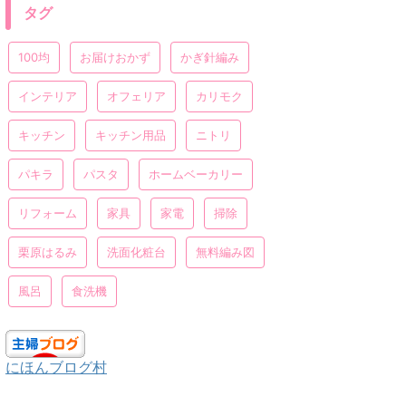
タグ
100均
お届けおかず
かぎ針編み
インテリア
オフェリア
カリモク
キッチン
キッチン用品
ニトリ
パキラ
パスタ
ホームベーカリー
リフォーム
家具
家電
掃除
栗原はるみ
洗面化粧台
無料編み図
風呂
食洗機
にほんブログ村