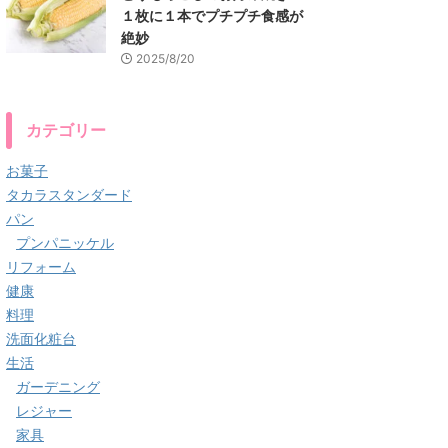
１枚に１本でプチプチ食感が
絶妙
2025/8/20
カテゴリー
お菓子
タカラスタンダード
パン
プンパニッケル
リフォーム
健康
料理
洗面化粧台
生活
ガーデニング
レジャー
家具