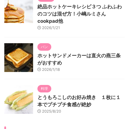
絶品ホットケーキレシピ３つ ふわふわ
のコツは混ぜ方！小嶋ルミさん
cookpad他
2026/1/21
パン
ホットサンドメーカーは直火の燕三条
がおすすめ
2026/1/18
料理
とうもろこしのお好み焼き １枚に１
本でプチプチ食感が絶妙
2025/8/20