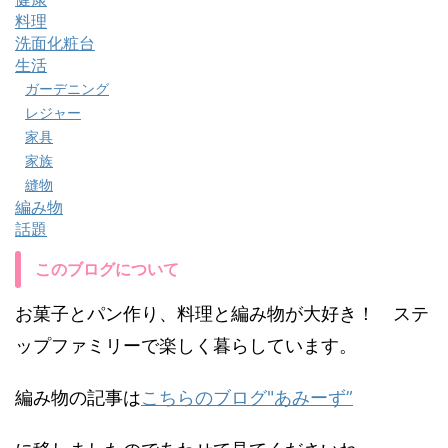
料理
洗面化粧台
生活
ガーデニング
レジャー
家具
家族
縫物
編み物
話題
このブログについて
お菓子とパン作り、料理と編み物が大好き！ ステ
ップファミリーで楽しく暮らしています。
編み物の記事は
こちらのブログ"あみーず”