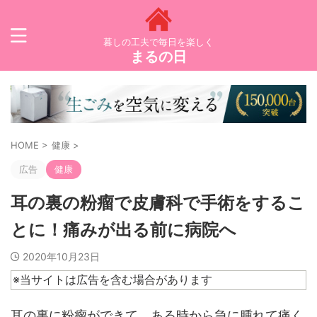
暮しの工夫で毎日を楽しく
まるの日
HOME
>
健康
>
広告
健康
耳の裏の粉瘤で皮膚科で手術をするこ
とに！痛みが出る前に病院へ
2020年10月23日
※当サイトは広告を含む場合があります
耳の裏に粉瘤ができて、ある時から急に腫れて痛く