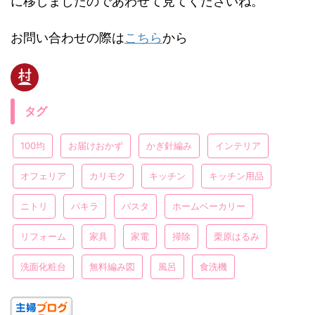
に移しましたのであわせて見てくださいね。
お問い合わせの際は
こちら
から
タグ
100均
お届けおかず
かぎ針編み
インテリア
オフェリア
カリモク
キッチン
キッチン用品
ニトリ
パキラ
パスタ
ホームベーカリー
リフォーム
家具
家電
掃除
栗原はるみ
洗面化粧台
無料編み図
風呂
食洗機