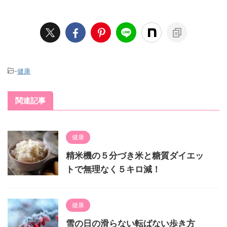
-
健康
関連記事
健康
精米機の５分づき米と糖質ダイエッ
トで無理なく５キロ減！
健康
雪の日の滑らない転ばない歩き方