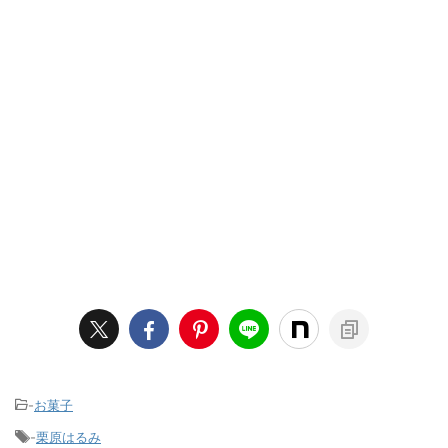
-
お菓子
-
栗原はるみ