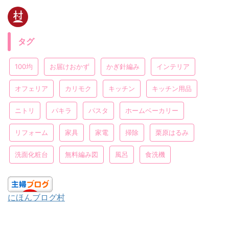
タグ
100均
お届けおかず
かぎ針編み
インテリア
オフェリア
カリモク
キッチン
キッチン用品
ニトリ
パキラ
パスタ
ホームベーカリー
リフォーム
家具
家電
掃除
栗原はるみ
洗面化粧台
無料編み図
風呂
食洗機
にほんブログ村