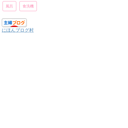
風呂
食洗機
にほんブログ村