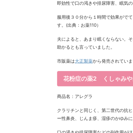
即効性で口の渇きや排尿障害、眠気の
服用後３０分から１時間で効果がでて
す。(出典：お薬110）
夫によると、あまり眠くならない。そ
助かるとも言っていました。
市販薬は
大正製薬
から発売されていま
花粉症の薬2 くしゃみ
商品名：アレグラ
クラリチンと同じく、第二世代の抗ヒ
ー性鼻炎、じんま疹、湿疹のかゆみに
口の渇きや排尿障害などの副作用がほ