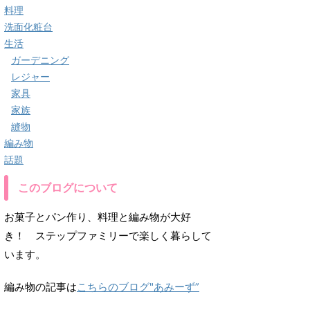
料理
洗面化粧台
生活
ガーデニング
レジャー
家具
家族
縫物
編み物
話題
このブログについて
お菓子とパン作り、料理と編み物が大好
き！ ステップファミリーで楽しく暮らして
います。
編み物の記事は
こちらのブログ"あみーず”