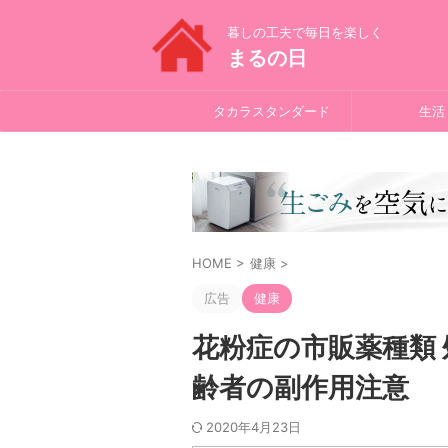
暮しの工夫で毎日を楽しく
まるの日
タカラスタンダード
生活
HOME
>
健康
>
広告
健康
花粉症の市販薬種類
齢者の副作用注意
2020年4月23日