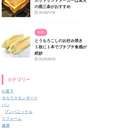
ホットサンドメーカーは直火
の燕三条がおすすめ
2026/1/18
料理
とうもろこしのお好み焼き
１枚に１本でプチプチ食感が
絶妙
2025/8/20
カテゴリー
お菓子
タカラスタンダード
パン
プンパニッケル
リフォーム
健康