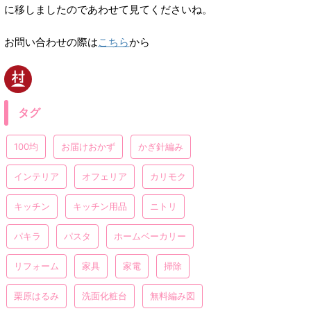
に移しましたのであわせて見てくださいね。
お問い合わせの際は
こちら
から
タグ
100均
お届けおかず
かぎ針編み
インテリア
オフェリア
カリモク
キッチン
キッチン用品
ニトリ
パキラ
パスタ
ホームベーカリー
リフォーム
家具
家電
掃除
栗原はるみ
洗面化粧台
無料編み図