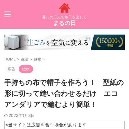
暮しの工夫で毎日を楽しく
まるの日
HOME
>
生活
>
縫物
>
広告
縫物
手持ちの布で帽子を作ろう！ 型紙の
形に切って縫い合わせるだけ エコ
アンダリアで編むより簡単！
2022年1月3日
※当サイトは広告を含む場合があります