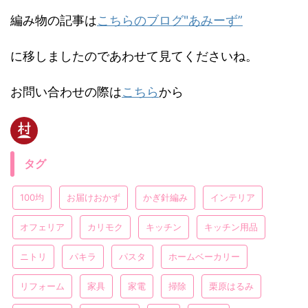
編み物の記事は
こちらのブログ"あみーず”
に移しましたのであわせて見てくださいね。
お問い合わせの際は
こちら
から
タグ
100均
お届けおかず
かぎ針編み
インテリア
オフェリア
カリモク
キッチン
キッチン用品
ニトリ
パキラ
パスタ
ホームベーカリー
リフォーム
家具
家電
掃除
栗原はるみ