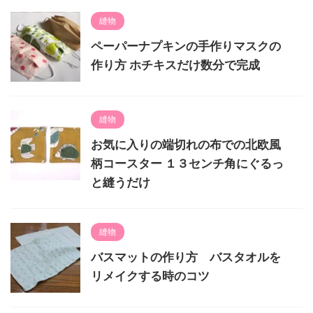
縫物
ペーパーナプキンの手作りマスクの
作り方 ホチキスだけ数分で完成
縫物
お気に入りの端切れの布での北欧風
柄コースター １３センチ角にぐるっ
と縫うだけ
縫物
バスマットの作り方 バスタオルを
リメイクする時のコツ