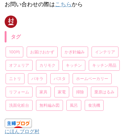
お問い合わせの際は
こちら
から
タグ
100均
お届けおかず
かぎ針編み
インテリア
オフェリア
カリモク
キッチン
キッチン用品
ニトリ
パキラ
パスタ
ホームベーカリー
リフォーム
家具
家電
掃除
栗原はるみ
洗面化粧台
無料編み図
風呂
食洗機
にほんブログ村