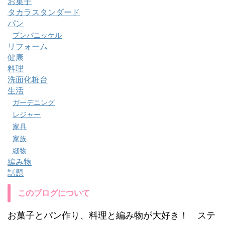
お菓子
タカラスタンダード
パン
プンパニッケル
リフォーム
健康
料理
洗面化粧台
生活
ガーデニング
レジャー
家具
家族
縫物
編み物
話題
このブログについて
お菓子とパン作り、料理と編み物が大好き！ ステ