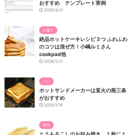
おすすめ テンプレート実例
2026/3/31
お菓子
絶品ホットケーキレシピ３つ ふわふわ
のコツは混ぜ方！小嶋ルミさん
cookpad他
2026/1/21
パン
ホットサンドメーカーは直火の燕三条
がおすすめ
2026/1/18
料理
とうもろこしのお好み焼き １枚に１