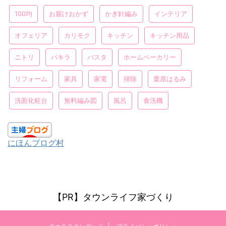
100均
お届けおかず
かぎ針編み
インテリア
オフェリア
カリモク
キッチン
キッチン用品
ニトリ
パキラ
パスタ
ホームベーカリー
リフォーム
家具
家電
掃除
栗原はるみ
洗面化粧台
無料編み図
風呂
食洗機
にほんブログ村
【PR】タウンライフ家づくり