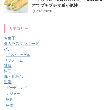
本でプチプチ食感が絶妙
2025/8/20
カテゴリー
お菓子
タカラスタンダード
パン
プンパニッケル
リフォーム
健康
料理
洗面化粧台
生活
ガーデニング
レジャー
家具
家族