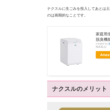
ナクスルに生ごみを投入してあとは土
のは画期的なことです。
家庭用生
脱臭機能
created by
R
NAXLU
Amaz
ナクスルのメリット