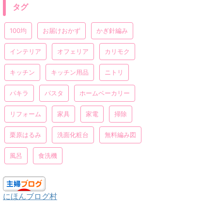
タグ
100均
お届けおかず
かぎ針編み
インテリア
オフェリア
カリモク
キッチン
キッチン用品
ニトリ
パキラ
パスタ
ホームベーカリー
リフォーム
家具
家電
掃除
栗原はるみ
洗面化粧台
無料編み図
風呂
食洗機
にほんブログ村