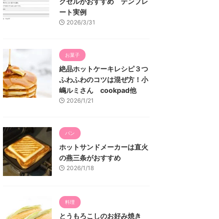
クセルがおすすめ テンプレ
ート実例
2026/3/31
お菓子
絶品ホットケーキレシピ３つ
ふわふわのコツは混ぜ方！小
嶋ルミさん cookpad他
2026/1/21
パン
ホットサンドメーカーは直火
の燕三条がおすすめ
2026/1/18
料理
とうもろこしのお好み焼き