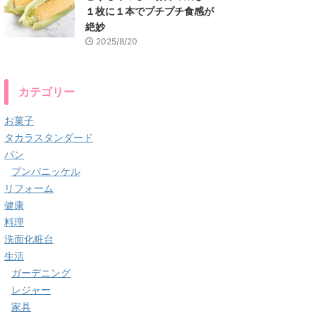
１枚に１本でプチプチ食感が
絶妙
2025/8/20
カテゴリー
お菓子
タカラスタンダード
パン
プンパニッケル
リフォーム
健康
料理
洗面化粧台
生活
ガーデニング
レジャー
家具