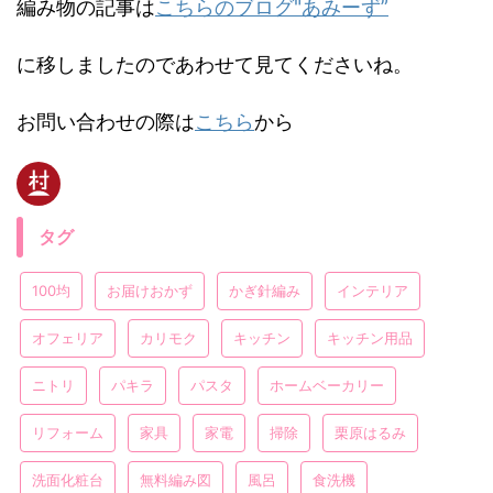
編み物の記事は
こちらのブログ"あみーず”
に移しましたのであわせて見てくださいね。
お問い合わせの際は
こちら
から
タグ
100均
お届けおかず
かぎ針編み
インテリア
オフェリア
カリモク
キッチン
キッチン用品
ニトリ
パキラ
パスタ
ホームベーカリー
リフォーム
家具
家電
掃除
栗原はるみ
洗面化粧台
無料編み図
風呂
食洗機