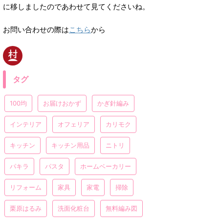
に移しましたのであわせて見てくださいね。
お問い合わせの際は
こちら
から
タグ
100均
お届けおかず
かぎ針編み
インテリア
オフェリア
カリモク
キッチン
キッチン用品
ニトリ
パキラ
パスタ
ホームベーカリー
リフォーム
家具
家電
掃除
栗原はるみ
洗面化粧台
無料編み図