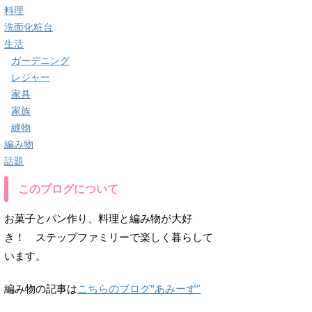
料理
洗面化粧台
生活
ガーデニング
レジャー
家具
家族
縫物
編み物
話題
このブログについて
お菓子とパン作り、料理と編み物が大好
き！ ステップファミリーで楽しく暮らして
います。
編み物の記事は
こちらのブログ"あみーず”