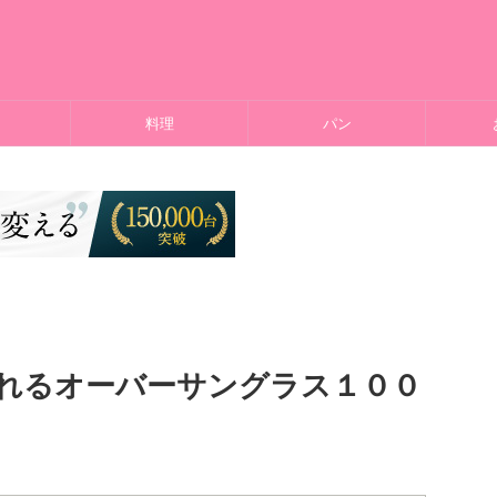
料理
パン
れるオーバーサングラス１００