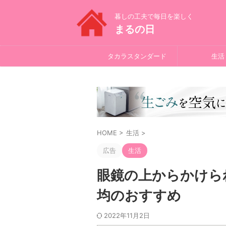
暮しの工夫で毎日を楽しく
まるの日
タカラスタンダード
生活
HOME
>
生活
>
広告
生活
眼鏡の上からかけら
均のおすすめ
2022年11月2日