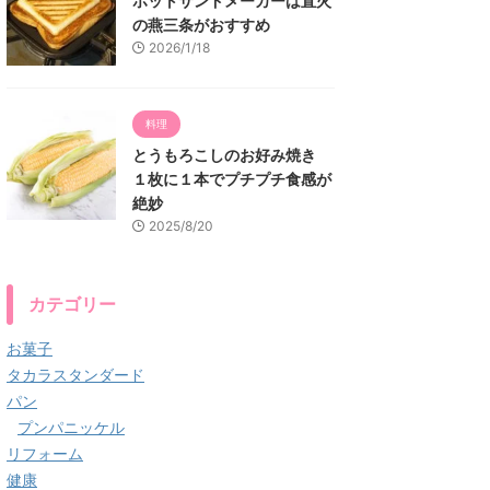
ホットサンドメーカーは直火
の燕三条がおすすめ
2026/1/18
料理
とうもろこしのお好み焼き
１枚に１本でプチプチ食感が
絶妙
2025/8/20
カテゴリー
お菓子
タカラスタンダード
パン
プンパニッケル
リフォーム
健康