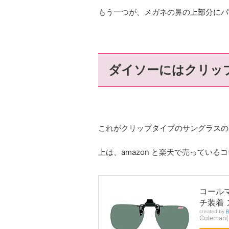
もう一つが、メガネの鼻の上部分にパ
ダイソーにはクリッ
これがクリップタイプのサングラスの
上は、amazon と楽天で売ってい
コール
チ装着 
created by
R
Colema