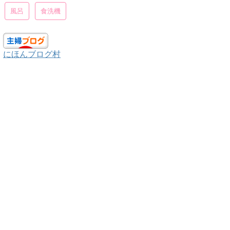
風呂
食洗機
にほんブログ村